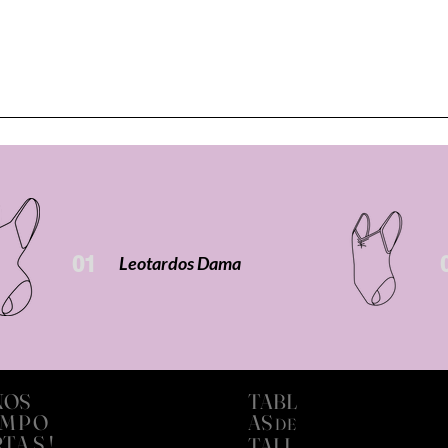
Vista rápida
01
Leotardos Dama
NOS
TABL
IMP
O
A
S
DE
RT
AS!
TALL