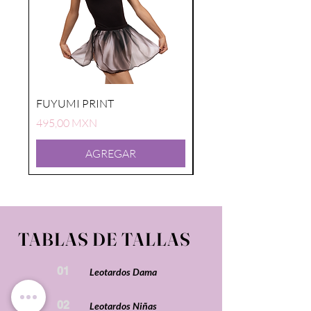
FUYUMI PRINT
FUYUMI PRINT
Precio
Precio
495,00 MXN
495,00 MXN
AGREGAR
TABLAS DE TALLAS
01
Leotardos Dama
02
Leotardos Niñas