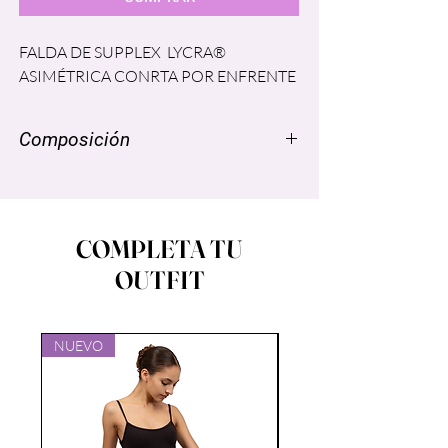
FALDA DE SUPPLEX LYCRA®
ASIMÉTRICA CONRTA POR ENFRENTE
Composición
NYLON SUPPLEX ® 96% SPANDEX
LYCRA® 4% FORRO: POLIESTER
86% Spandex 14%
COMPLETA TU
OUTFIT
NUEVO
NUEVO