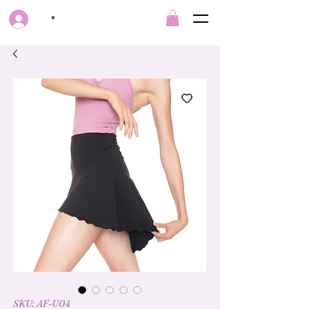
*
SKU: AF-U04