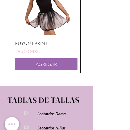
FUYUMI PRINT
FUYUMI PRINT
Precio
Precio
495,00 MXN
495,00 MXN
AGREGAR
TABLAS DE TALLAS
01
Leotardos Dama
02
Leotardos Niñas