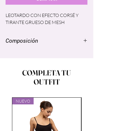
LEOTARDO CON EFECTO CORSÉ Y
TIRANTE GRUESO DE MESH
Composición
NYLON SUPPLEX ® 96% SPANDEX,
LYCRA® 4%
MESH: SPANDEX LYCRA ® 6%
COMPLETA TU
NYLON 94%
OUTFIT
FORRO: POLIESTER 86% Spandex
14%
NUEVO
NUEVO