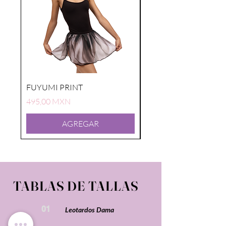
FUYUMI PRINT
FUYUMI PRINT
Precio
Precio
495,00 MXN
495,00 MXN
AGREGAR
TABLAS DE TALLAS
01
Leotardos Dama