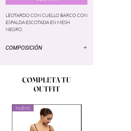
LEOTARDO CON CUELLO BARCO CON
ESPALDA ESCOTADA EN MESH
NEGRO.
COMPOSICIÓN
SUPPLEX ®: NYLON 96% , SPANDEX
LYCRA® 4%
MESH®: SPANDEX LYCRA ® 6% ,
COMPLETA TU
NYLON 94%
OUTFIT
FORRO: POLIESTER 86%, SPANDEX
14%
NUEVO
NUEVO