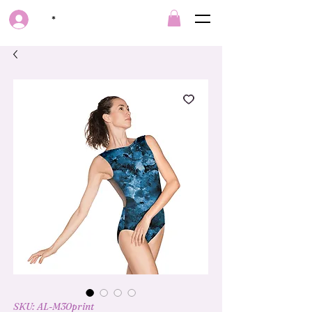
*
SKU: AL-M30print