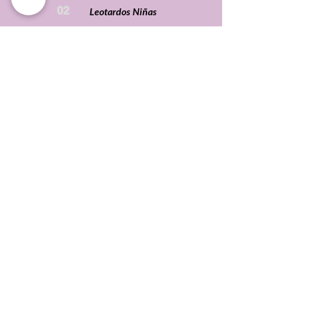
02
Leotardos Niñas
Síguenos
NUESTRA
01
Acerca de MiGARU
MARCA
02
Acerca de DeMi
03
Nuestro Catalógo
04
Contacto
05
Políticas de Privacidad
NOS
01
Política de Devoluciones
IMPORTAS
02
Envíos
03
Términos de Ventas
FAQ