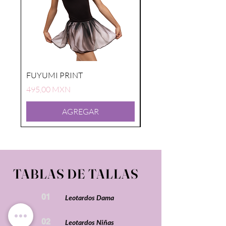
FUYUMI PRINT
FUYUMI PRINT
Precio
Precio
495,00 MXN
495,00 MXN
AGREGAR
TABLAS DE TALLAS
01
Leotardos Dama
02
Leotardos Niñas