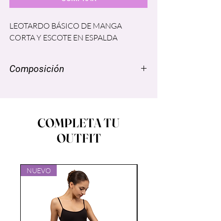
LEOTARDO BÁSICO DE MANGA
CORTA Y ESCOTE EN ESPALDA
Composición
NYLON SUPPLEX ® 96% SPANDEX
LYCRA® 4% FORRO: POLIESTER
86% Spandex 14%
COMPLETA TU
OUTFIT
NUEVO
NUEVO