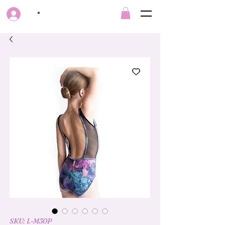
*
SKU: L-M30P