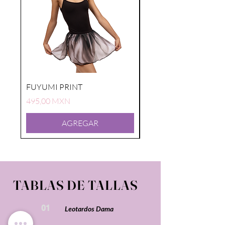
FUYUMI PRINT
FUYUMI PRINT
Precio
Precio
495,00 MXN
495,00 MXN
AGREGAR
TABLAS DE TALLAS
01
Leotardos Dama