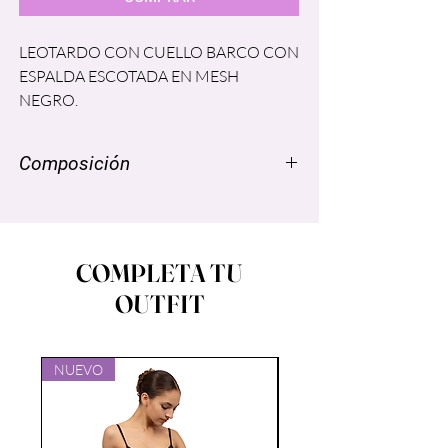
LEOTARDO CON CUELLO BARCO CON
ESPALDA ESCOTADA EN MESH
NEGRO.
Composición
SUPPLEX ®: NYLON 96% , SPANDEX
LYCRA® 4%
MESH®: SPANDEX LYCRA ® 6% ,
COMPLETA TU
NYLON 94%
OUTFIT
FORRO: POLIESTER 86%, SPANDEX
14%
NUEVO
NUEVO