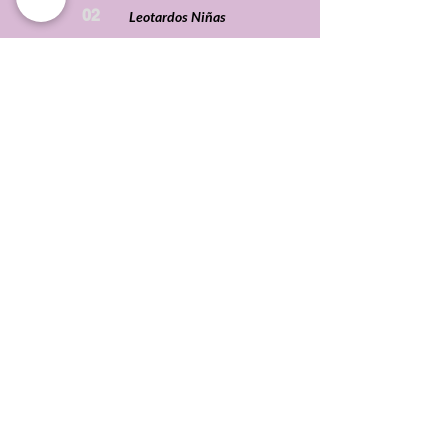
02
Leotardos Niñas
Síguenos
NUESTRA
01
Acerca de MiGARU
MARCA
02
Acerca de DeMi
03
Nuestro Catalógo
04
Contacto
05
Políticas de Privacidad
NOS
01
Política de Devoluciones
IMPORTAS
02
Envíos
03
Términos de Ventas
FAQ