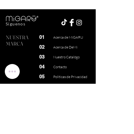
Síguenos
NUESTRA
01
Acerca de MiGARU
MARCA
02
Acerca de DeMi
03
Nuestro Catalógo
04
Contacto
05
Políticas de Privacidad
NOS
01
Política de Devoluciones
IMPORTAS
02
Envíos
03
Términos de Ventas
04
FAQ